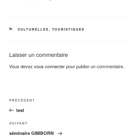
CATÉGORIES
CULTURELLES
,
TOURISTIQUES
Laisser un commentaire
Vous devez
vous connecter
pour publier un commentaire.
Navigation
Article
PRÉCÉDENT
de
précédent
test
l’article
Article
SUIVANT
suivant
séminaire GIMBORN