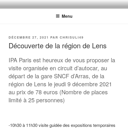
Aller
INTERNATIONAL POLICE
Délégation de PARIS
au
ASSOCIATION FRANCE
Menu
contenu
principal
PUBLIÉ
DÉCEMBRE 27, 2021
PAR
CHRISULI49
LE
Découverte de la région de Lens
IPA Paris est heureux de vous proposer la
visite organisée en circuit d’autocar, au
départ de la gare SNCF d’Arras, de la
région de Lens le jeudi 9 décembre 2021
au prix de 78 euros (Nombre de places
limité à 25 personnes)
-10h30 à 11h30 visite guidée des expositions temporaires