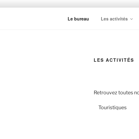
Aller
au
INTERNATI
contenu
Le bureau
Les activités
Délégation de PARIS
principal
FRANCE
LES ACTIVITÉS
Retrouvez toutes nos
Touristiques