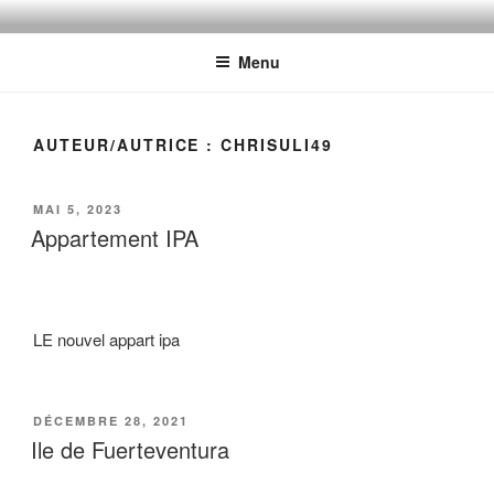
Aller
INTERNATIONAL POLICE
Délégation de PARIS
au
ASSOCIATION FRANCE
Menu
contenu
principal
AUTEUR/AUTRICE :
CHRISULI49
PUBLIÉ
MAI 5, 2023
LE
Appartement IPA
LE nouvel appart ipa
PUBLIÉ
DÉCEMBRE 28, 2021
LE
Ile de Fuerteventura